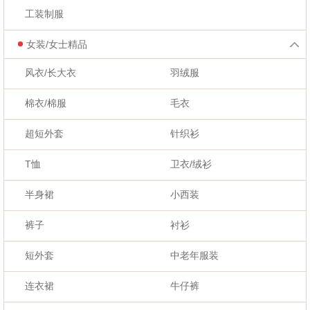
工装制服
女装/女士精品
风衣/长大衣
羽绒服
棉衣/棉服
毛衣
超短外套
针织衫
T恤
卫衣/绒衫
半身裙
小西装
裤子
衬衫
短外套
中老年服装
连衣裙
牛仔裤