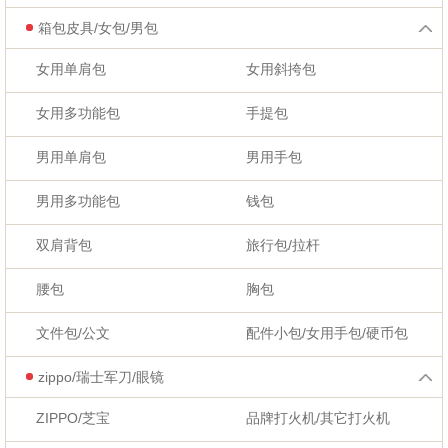
箱包皮具/女包/男包
女用单肩包
女用斜挎包
女用多功能包
手提包
男用单肩包
男用手包
男用多功能包
钱包
双肩背包
旅行包/拉杆
腰包
胸包
文件包/公文
配件小包/女用手包/硬币包
zippo/瑞士军刀/眼镜
ZIPPO/芝宝
品牌打火机/其它打火机