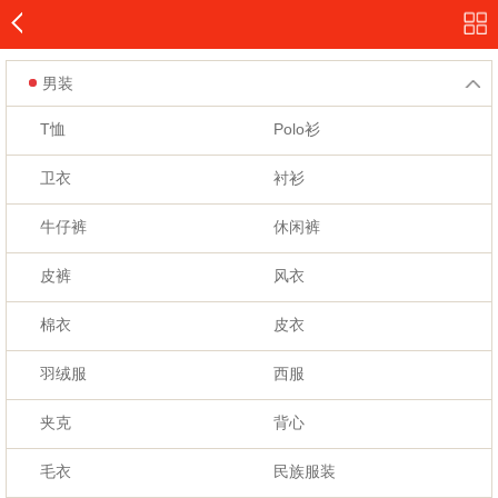
男装
T恤
Polo衫
卫衣
衬衫
牛仔裤
休闲裤
皮裤
风衣
棉衣
皮衣
羽绒服
西服
夹克
背心
毛衣
民族服装