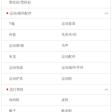
蕾丝衫/雪纺衫
运动/颈环配件
T恤
运动套装
外套
毛衣/针织
运动裤/裙
马甲
夹克
运动配件
运动包袋
运动颈环/手环
运动护具
运动鞋
流行男鞋
休闲鞋
皮鞋
靴子
帆布鞋